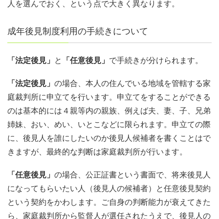
人を選んでおく、という点で大きく異なります。
成年後見制度利用の手続きについて
「法定後見」
と
「任意後見」
で手続きが分けられます。
「法定後見」
の場合、本人の住んでいる地域を管轄する家
庭裁判所に申立てを行います。申立てをすることができる
のは基本的には４親等内の親族、例えば夫、妻、子、兄弟
姉妹、おい、めい、いとこなどに限られます。申立ての際
に、後見人を誰にしたいのか後見人候補者を書くことはで
きますが、最終的な判断は家庭裁判所が行います。
「任意後見」
の場合、公正証書という書面で、将来後見人
になってもらいたい人（後見人の候補者）と任意後見契約
という契約をかわします。ご自身の判断能力が衰えてきた
ら、家庭裁判所から監督人が選任されたうえで、後見人の